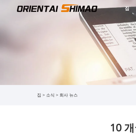
집
집
>
소식
>
회사 뉴스
10 