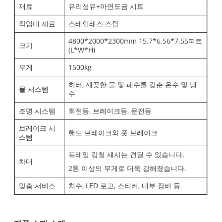
재료
유리섬유+아연도금 시트
작업대 재료
스테인레스 스틸
4800*2000*2300mm 15.7*6.56*7.55피트
크기
(L*W*H)
무게
1500kg
히터, 깨끗한 물 및 폐수를 갖춘 온수 및 냉
물 시스템
수
조명 시스템
회전등, 브레이크등, 운전등
브레이크 시
핸드 브레이크와 풋 브레이크
스템
프레임 강철 섀시는 견딜 수 있습니다.
차대
2톤 이상의 무게로 더욱 강해졌습니다.
맞춤 서비스
치수, LED 로고, 스티커, 내부 장비 등