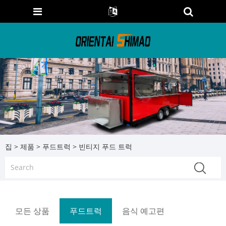
집
>
제품
>
푸드트럭
> 빈티지 푸드 트럭
모든 상품
푸드트럭
음식 예고편